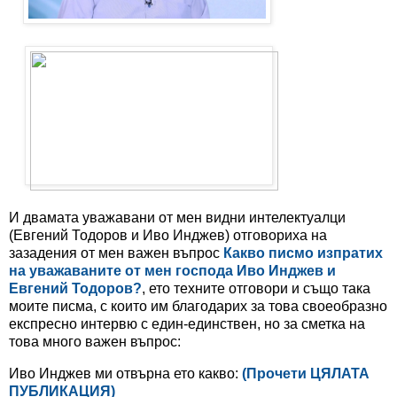
И двамата уважавани от мен видни интелектуалци
(Евгений Тодоров и Иво Инджев) отговориха на
зазадения от мен важен въпрос
Какво писмо изпратих
на уважаваните от мен господа Иво Инджев и
Евгений Тодоров?
, ето техните отговори и също така
моите писма, с които им благодарих за това своеобразно
експресно интервю с един-единствен, но за сметка на
това много важен въпрос:
Иво Инджев ми отвърна ето какво:
(Прочети ЦЯЛАТА
ПУБЛИКАЦИЯ)