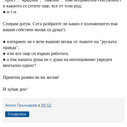
и каквото се сетите още, все от този род;
● и т.н.
Спирам дотук. Сега разбрахте ли какво е положението във 
вашия собствен мозък (и душа!): 
● изпържен ли е вече вашият мозък от лъжите на "руската 
правда", 
● или все още си върши работата, 
● а пък вашата душа не е душа на непоправимо увреден 
ментално идиот?
Приятни размисли ви желая!
И хубав ден!
Ангел Грънчаров
в
20:12
Споделяне