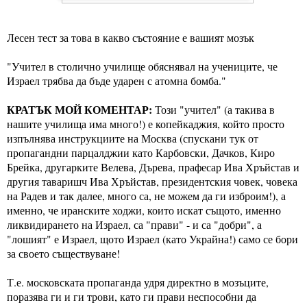
Лесен тест за това в какво състояние е вашият мозък
"Учител в столично училище обяснявал на учениците, че 
Израел трябва да бъде ударен с атомна бомба."
КРАТЪК МОЙ КОМЕНТАР:
 Този "учител" (а такива в 
нашите училища има много!) е копейкаджия, който просто 
изпълнява инструкциите на Москва (спускани тук от 
пропагандни парцалджии като Карбовски, Дачков, Киро 
Брейка, другарките Велева, Дърева, прафесар Ива Хръйстав и 
другия таваришч Ива Хръйстав, президентския човек, човека 
на Радев и так далее, много са, не можем да ги изброим!), а 
именно, че иранските ходжи, които искат същото, именно 
ликвидирането на Израел, са "прави" - и са "добри", а 
"лошият" е Израел, щото Израел (като Украйна!) само се бори 
за своето съществуване! 
Т.е. московската пропаганда удря директно в мозъците, 
поразява ги и ги трови, като ги прави неспособни да 