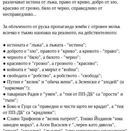
различават истина от лъжа, право от криво, добро от зло, 
красиво от грозно, бяло от черно, справедливо от 
несправедливо...
За облъченото от руска пропаганда зомби с отровен мозък 
всичко е тъкмо наопаки на реалното, на действителното:
● истината е "лъжа", а лъжата - "истина";
● доброто е "зло", правото е "криво", а кривото - "право";
● черното е "бяло", а бялото - "черно";
● красивото е "грозно", а грозното - "красиво";
● войната е "мир", а мирът е "война";
● свободата е "робство", а робството - "свобода";
● Путин е "велик" и "обича жени", а Зеленски е "злодей" (и 
"наркоман"!);
● таваришч Радев е "умен", а "тия от ПП-ДБ" са "прости" и 
"тъпи"; 
● Боко и Гуци са "праведни и чисти щото не крадат", а "тия 
от ПП-ДБ" са "крадливи";
● Слави Трифонов е "велик патреот", Тошко Йоданов "има 
завиден морал", а Асен Василев е "„черен като дявола", 
"прост", "крадлив", "лъжлив", "има неправилна сексуалност" 